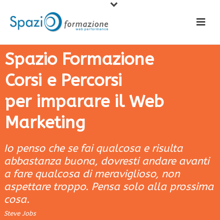
Spazio Formazione
Corsi e Percorsi
per imparare il Web
Marketing
Io penso che se fai qualcosa e risulta
abbastanza buona, dovresti andare avanti
a fare qualcosa di meraviglioso, non
aspettare troppo. Pensa solo alla prossima
cosa.
Steve Jobs