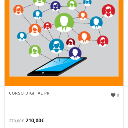
CORSO DIGITAL PR
0
210,00
€
270,00
€