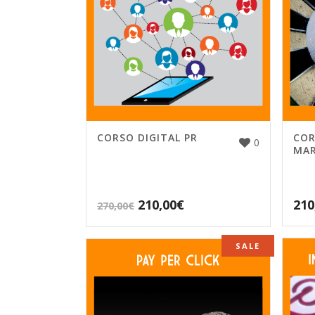
CORSO DIGITAL PR
COR
0
MAR
210,00
€
210
270,00
€
SALE