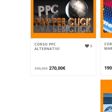
COR
CORSO PPC
0
MAR
ALTERNATIVI
190
270,00
€
390,00
€