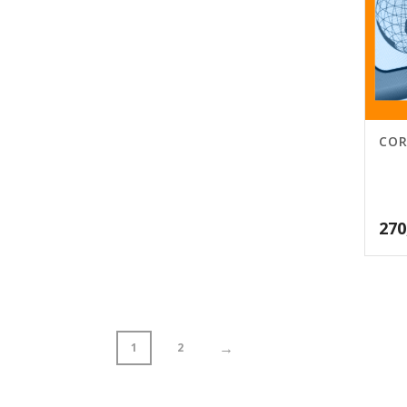
COR
270
→
1
2