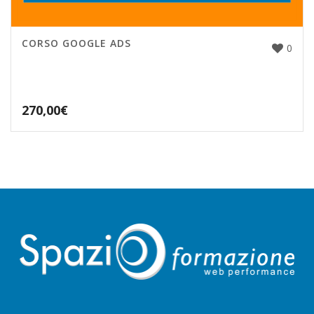
CORSO GOOGLE ADS
0
270,00
€