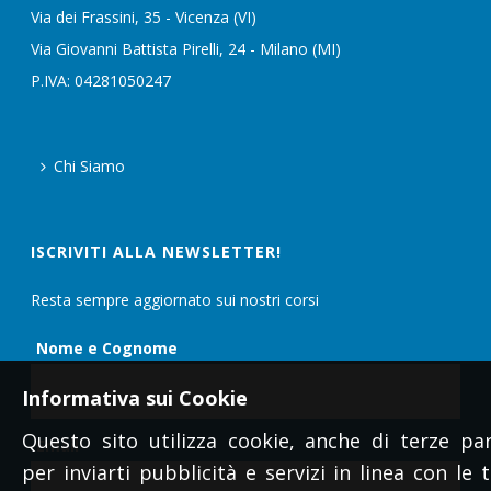
Via dei Frassini, 35 - Vicenza (VI)
Via Giovanni Battista Pirelli, 24 - Milano (MI)
P.IVA: 04281050247
Chi Siamo
ISCRIVITI ALLA NEWSLETTER!
Resta sempre aggiornato sui nostri corsi
Nome e Cognome
Informativa sui Cookie
Questo sito utilizza cookie, anche di terze par
Email
per inviarti pubblicità e servizi in linea con le 